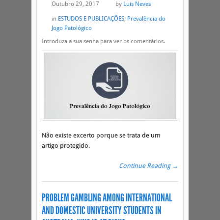
Outubro 29, 2017
by
Luis Neves
in
ESTUDOS E PUBLICAÇÕES
,
Prevalência do
Jogo Patológico
Introduza a sua senha para ver os comentários.
Não existe excerto porque se trata de um
artigo protegido.
Continue Reading →
PROBLEM GAMBLING AMONG INTERNATIONAL
AND DOMESTIC UNIVERSITY STUDENTS IN