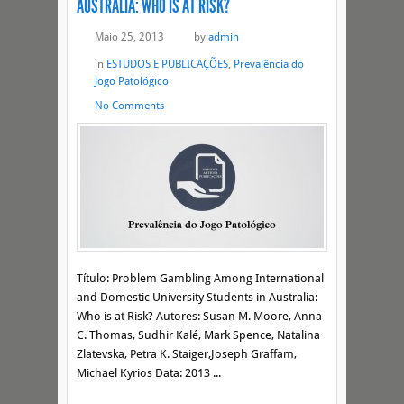
AUSTRALIA: WHO IS AT RISK?
Maio 25, 2013
by
admin
in
ESTUDOS E PUBLICAÇÕES
,
Prevalência do
Jogo Patológico
No Comments
Título: Problem Gambling Among International
and Domestic University Students in Australia:
Who is at Risk? Autores: Susan M. Moore, Anna
C. Thomas, Sudhir Kalé, Mark Spence, Natalina
Zlatevska, Petra K. Staiger,Joseph Graffam,
Michael Kyrios Data: 2013 ...