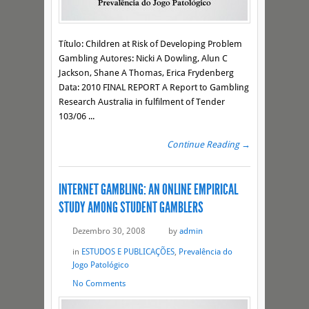
Título: Children at Risk of Developing Problem
Gambling Autores: Nicki A Dowling, Alun C
Jackson, Shane A Thomas, Erica Frydenberg
Data: 2010 FINAL REPORT A Report to Gambling
Research Australia in fulfilment of Tender
103/06 ...
Continue Reading →
INTERNET GAMBLING: AN ONLINE EMPIRICAL
STUDY AMONG STUDENT GAMBLERS
Dezembro 30, 2008
by
admin
in
ESTUDOS E PUBLICAÇÕES
,
Prevalência do
Jogo Patológico
No Comments