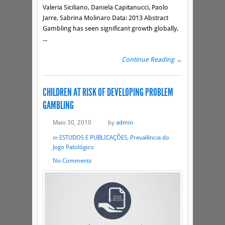
Valeria Siciliano, Daniela Capitanucci, Paolo
Jarre, Sabrina Molinaro Data: 2013 Abstract
Gambling has seen significant growth globally,
...
Continue Reading →
CHILDREN AT RISK OF DEVELOPING PROBLEM
GAMBLING
Maio 30, 2010
by
admin
in
ESTUDOS E PUBLICAÇÕES
,
Prevalência do
Jogo Patológico
No Comments