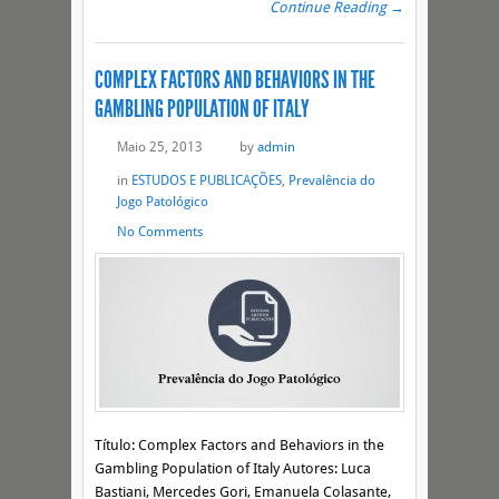
Continue Reading →
COMPLEX FACTORS AND BEHAVIORS IN THE
GAMBLING POPULATION OF ITALY
Maio 25, 2013
by
admin
in
ESTUDOS E PUBLICAÇÕES
,
Prevalência do
Jogo Patológico
No Comments
Título: Complex Factors and Behaviors in the
Gambling Population of Italy Autores: Luca
Bastiani, Mercedes Gori, Emanuela Colasante,