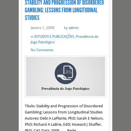
STABILITY AND PROGRESSION OF DISORDERED
GAMBLING: LESSONS FROM LONGITUDINAL
STUDIES
Janeiro 1, 2008
by
admin
in
ESTUDOS E PUBLICAÇÕES
,
Prevalência do
Jogo Patológico
No Comments
Título: Stability and Progression of Disordered
Gambling: Lessons From Longitudinal Studies
Autores: Debi A LaPlante, PhD; Sarah E Nelson,
PhD; Richard A LaBrie, EdD; Howard J Shaffer,
PhD, CAS Data: 2008 … Rede ...