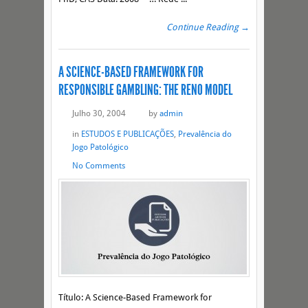
Continue Reading →
A SCIENCE-BASED FRAMEWORK FOR
RESPONSIBLE GAMBLING: THE RENO MODEL
Julho 30, 2004
by
admin
in
ESTUDOS E PUBLICAÇÕES
,
Prevalência do
Jogo Patológico
No Comments
Título: A Science-Based Framework for