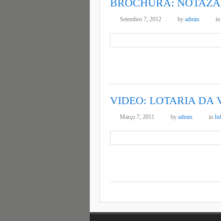
BROCHURA: NOTAZ
Setembro 7, 2012
by
admin
i
VIDEO: LOTARIA DA 
Março 7, 2011
by
admin
in
In