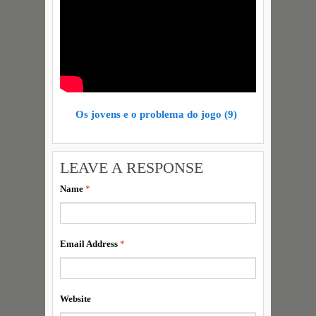
Os jovens e o problema do jogo (9)
LEAVE A RESPONSE
Name
*
Email Address
*
Website