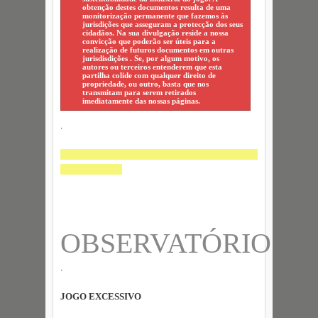
obtenção destes documentos resulta de uma
monitorização permanente que fazemos às
jurisdições que asseguram a protecção dos seus
cidadãos. Na sua divulgação reside a nossa
convicção que poderão ser úteis para a
realização de futuros documentos em outras
jurisdisdições . Se, por algum motivo, os
autores ou terceiros entenderem que esta
partilha colide com qualquer direito de
propriedade, ou outro, basta que nos
transmitam para serem retirados
imediatamente das nossas páginas.
.
OBSERVATÓRIO
.
JOGO EXCESSIVO