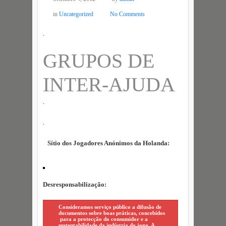
in
Uncategorized
No Comments
.
GRUPOS DE
INTER-AJUDA
.
.
Sítio dos Jogadores Anónimos da Holanda:
Desresponsabilização:
Consideramos serviço público a difusão de
documentos sobre boas práticas, concebidos
para a protecção do consumidor e a
sustentabilidade da indústria do jogo. A